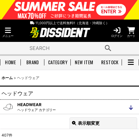
11,000円以上で送料無料!!（北海道・沖縄除く）
メニュー
ログイン
カート
HOME
BRAND
CATEGORY
NEW ITEM
RESTOCK
ホーム
>
ヘッドウェア
ヘッドウェア
HEADWEAR
ヘッドウェア カテゴリー
ヘッドウェア 全アイテム
ベースボールキャップ
表示順変更
閉じる
ジェットキャップ
ハット
407
件