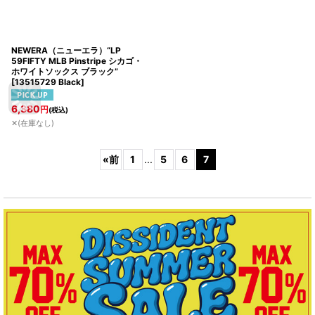
NEWERA（ニューエラ）“LP
59FIFTY MLB Pinstripe シカゴ・
ホワイトソックス ブラック”
[
13515729 Black
]
6,380
円
(税込)
✕(在庫なし)
«
前
1
...
5
6
7