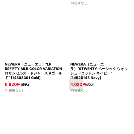
✕(在庫なし)
NEWERA（ニューエラ）“LP
NEWERA（ニューエ
59FIFTY MLB COLOR VARIATION
ラ）“9TWENTY ベーシック ウォッ
ロサンゼルス・ドジャース Aゴール
シュドコットン ネイビー”
ド”
[
14388391 Gold
]
[
14525145 Navy
]
6,820
4,620
円
円
(税込)
(税込)
✕(在庫なし)
✕(在庫なし)