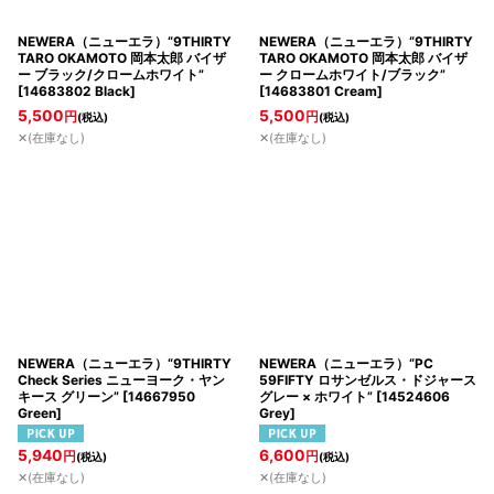
NEWERA（ニューエラ）“9THIRTY
NEWERA（ニューエラ）“9THIRTY
TARO OKAMOTO 岡本太郎 バイザ
TARO OKAMOTO 岡本太郎 バイザ
ー ブラック/クロームホワイト”
ー クロームホワイト/ブラック”
[
14683802 Black
]
[
14683801 Cream
]
5,500
5,500
円
円
(税込)
(税込)
✕(在庫なし)
✕(在庫なし)
NEWERA（ニューエラ）“9THIRTY
NEWERA（ニューエラ）“PC
Check Series ニューヨーク・ヤン
59FIFTY ロサンゼルス・ドジャース
キース グリーン”
[
14667950
グレー × ホワイト”
[
14524606
Green
]
Grey
]
5,940
6,600
円
円
(税込)
(税込)
✕(在庫なし)
✕(在庫なし)