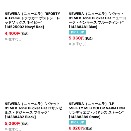
NEWERA（ニューエラ）“9FORTY
NEWERA（ニューエラ）“バケット
A-Frame トラッカー ボストン・レ
01 MLB Tonal Bucket Hat ニューヨ
ッドソックス ネイビー”
ーク・ヤンキース ブルーティント”
[
14525002 Navy/ Red
]
[
14388481 Blue
]
4,400
円
(税込)
5,060
円
(税込)
✕(在庫なし)
✕(在庫なし)
NEWERA（ニューエラ）“バケット
NEWERA（ニューエラ）“LP
01 MLB Tonal Bucket Hat ロサンゼ
59FIFTY MLB COLOR VARIATION
ルス・ドジャース ブラック”
サンディエゴ・パドレス ストーン”
[
14388482 Black
]
[
14388389 Stone
]
5,060
円
(税込)
6,820
円
(税込)
✕(在庫なし)