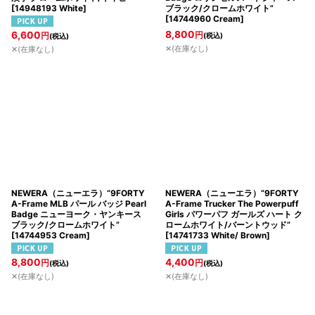
[
14948193 White
]
ブラック/クロームホワイト”
[
14744960 Cream
]
8,800
6,600
円
円
(税込)
(税込)
✕(在庫なし)
✕(在庫なし)
NEWERA（ニューエラ）“9FORTY
NEWERA（ニューエラ）“9FORTY
A-Frame MLB パール バッジ Pearl
A-Frame Trucker The Powerpuff
Badge ニューヨーク・ヤンキース
Girls パワーパフ ガールズ ハート ク
ブラック/クロームホワイト”
ロームホワイト/バーントウッド”
[
14744953 Cream
]
[
14741733 White/ Brown
]
8,800
4,400
円
円
(税込)
(税込)
✕(在庫なし)
✕(在庫なし)