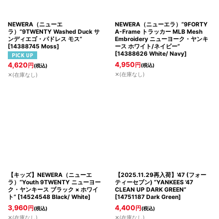
NEWERA（ニューエ
NEWERA（ニューエラ）“9FORTY
ラ）“9TWENTY Washed Duck サ
A-Frame トラッカー MLB Mesh
ンディエゴ・パドレス モス”
Embroidery ニューヨーク・ヤンキ
[
14388745 Moss
]
ース ホワイト/ネイビー”
[
14388626 White/ Navy
]
4,950
4,620
円
円
(税込)
(税込)
✕(在庫なし)
✕(在庫なし)
【キッズ】NEWERA（ニューエ
【2025.11.29再入荷】'47 (フォー
ラ）“Youth 9TWENTY ニューヨー
ティーセブン) “YANKEES '47
ク・ヤンキース ブラック × ホワイ
CLEAN UP DARK GREEN”
ト”
[
14524548 Black/ White
]
[
14751187 Dark Green
]
3,960
4,400
円
円
(税込)
(税込)
✕(在庫なし)
✕(在庫なし)