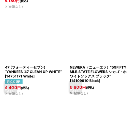
4,180
円
(税込)
✕(在庫なし)
'47 (フォーティーセブン)
NEWERA（ニューエラ）“59FIFTY
“YANKEES ’47 CLEAN UP WHITE”
MLB STATE FLOWERS シカゴ・ホ
[
14751171 White
]
ワイトソックス ブラック”
[
14109910 Black
]
6,600
4,400
円
円
(税込)
(税込)
✕(在庫なし)
✕(在庫なし)