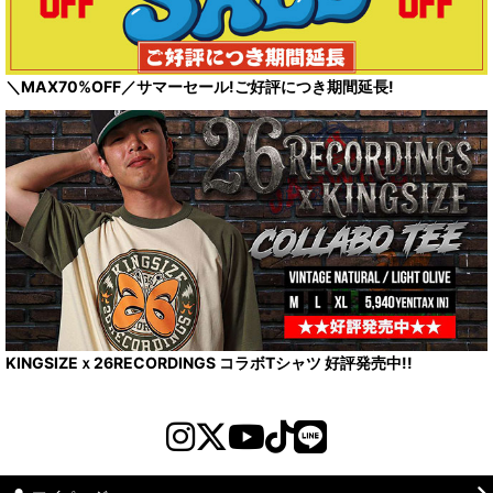
＼MAX70%OFF／サマーセール!ご好評につき期間延長!
KINGSIZEｘ26RECORDINGS コラボTシャツ 好評発売中!!