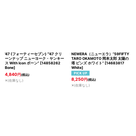
'47 (フォーティーセブン) “'47 クリ
NEWERA（ニューエラ）“59FIFTY
ーンナップ ニューヨーク・ヤンキー
TARO OKAMOTO 岡本太郎 太陽の
ス With Icon ボーン”
[
14858262
塔 ピンズ ホワイト”
[
14683817
Bone
]
White
]
4,840
円
(税込)
8,250
円
(税込)
✕(在庫なし)
✕(在庫なし)