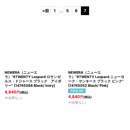
表示数
:
ニットキャップ/ビーニー
ハンチング/ベレー帽
«
前
1
...
5
6
7
ボア/ファー キャップ
その他ヘッドウェア
並び順
:
絞り込む
NEWERA（ニューエ
NEWERA（ニューエ
ラ）“9TWENTY Leopard ロサンゼ
ラ）“9TWENTY Leopard ニューヨ
ルス・ドジャース ブラック アイボ
ーク・ヤンキース ブラック ピンク”
リー”
[
14745088 Black/ Ivory
]
[
14745052 Black/ Pink
]
4,840
円
(税込)
4,840
円
(税込)
✕(在庫なし)
✕(在庫なし)