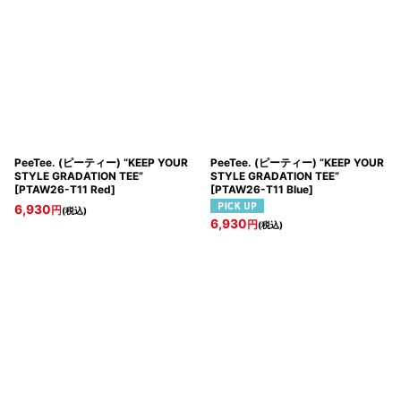
PeeTee. (ピーティー) “KEEP YOUR
PeeTee. (ピーティー) “KEEP YOUR
STYLE GRADATION TEE”
STYLE GRADATION TEE”
[
PTAW26-T11 Red
]
[
PTAW26-T11 Blue
]
6,930
円
(税込)
6,930
円
(税込)