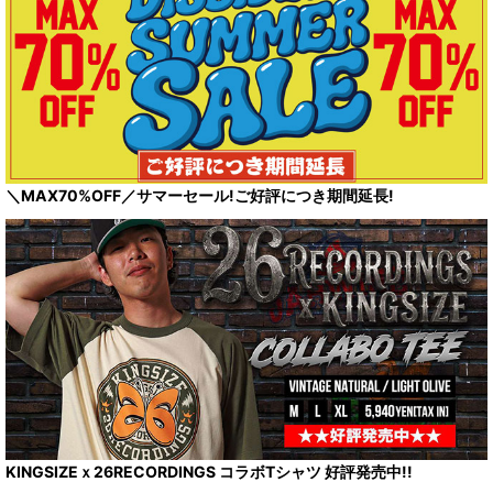
＼MAX70%OFF／サマーセール!ご好評につき期間延長!
KINGSIZEｘ26RECORDINGS コラボTシャツ 好評発売中!!