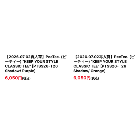
【2026.07.02再入荷】PeeTee. (ピ
【2026.07.02再入荷】PeeTee. (ピ
ーティー) “KEEP YOUR STYLE
ーティー) “KEEP YOUR STYLE
CLASSIC TEE”
[
PTSS26-T26
CLASSIC TEE”
[
PTSS26-T26
Shadow/ Purple
]
Shadow/ Orange
]
6,050
6,050
円
円
(税込)
(税込)