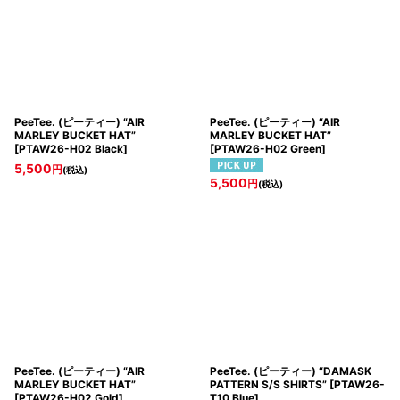
PeeTee. (ピーティー) “AIR
PeeTee. (ピーティー) “AIR
MARLEY BUCKET HAT”
MARLEY BUCKET HAT”
[
PTAW26-H02 Black
]
[
PTAW26-H02 Green
]
5,500
円
(税込)
5,500
円
(税込)
PeeTee. (ピーティー) “AIR
PeeTee. (ピーティー) “DAMASK
MARLEY BUCKET HAT”
PATTERN S/S SHIRTS”
[
PTAW26-
[
PTAW26-H02 Gold
]
T10 Blue
]