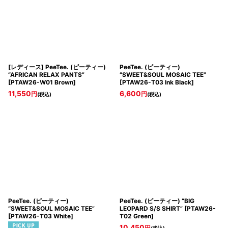
[レディース] PeeTee. (ピーティー)
PeeTee. (ピーティー)
“AFRICAN RELAX PANTS”
“SWEET&SOUL MOSAIC TEE”
[
PTAW26-W01 Brown
]
[
PTAW26-T03 Ink Black
]
11,550
6,600
円
円
(税込)
(税込)
PeeTee. (ピーティー)
PeeTee. (ピーティー) “BIG
“SWEET&SOUL MOSAIC TEE”
LEOPARD S/S SHIRT”
[
PTAW26-
[
PTAW26-T03 White
]
T02 Green
]
10,450
円
(税込)