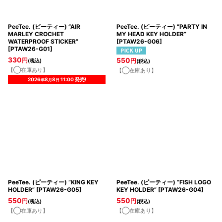
PeeTee. (ピーティー) “AIR
PeeTee. (ピーティー) “PARTY IN
MARLEY CROCHET
MY HEAD KEY HOLDER”
WATERPROOF STICKER”
[
PTAW26-G06
]
[
PTAW26-G01
]
330
550
円
(税込)
円
(税込)
【◯在庫あり】
【◯在庫あり】
2026
8
8
11:00
発売!
年
月
日
PeeTee. (ピーティー) “KING KEY
PeeTee. (ピーティー) “FISH LOGO
HOLDER”
[
PTAW26-G05
]
KEY HOLDER”
[
PTAW26-G04
]
550
550
円
円
(税込)
(税込)
【◯在庫あり】
【◯在庫あり】