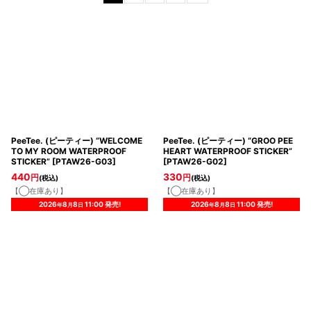
並び順
:
絞り込む
PeeTee. (ピーティー) “WELCOME
PeeTee. (ピーティー) “GROO PEE
TO MY ROOM WATERPROOF
HEART WATERPROOF STICKER”
STICKER”
[
PTAW26-G03
]
[
PTAW26-G02
]
440
330
円
円
(税込)
(税込)
【◯在庫あり】
【◯在庫あり】
2026
8
8
11:00
発売!
2026
8
8
11:00
発売!
年
月
日
年
月
日