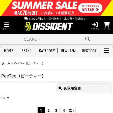
11,000円以上で送料無料!!（北海道・沖縄除く）
メニュー
ログイン
カート
HOME
BRAND
CATEGORY
NEW ITEM
RESTOCK
ホーム
>
PeeTee. (ピーティー)
PeeTee. (ピーティー)
表示順変更
閉じる
185
件
表示数
:
1
2
3
4
次
»