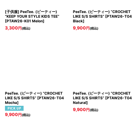
[子供服] PeeTee. (ピーティー)
PeeTee. (ピーティー) “CROCHET
“KEEP YOUR STYLE KIDS TEE”
LIKE S/S SHIRTS”
[
PTAW26-T04
[
PTAW26-K01 Melon
]
Black
]
3,300
9,900
円
円
(税込)
(税込)
PeeTee. (ピーティー) “CROCHET
PeeTee. (ピーティー) “CROCHET
LIKE S/S SHIRTS”
[
PTAW26-T04
LIKE S/S SHIRTS”
[
PTAW26-T04
Mocha
]
Natural
]
9,900
円
(税込)
9,900
円
(税込)