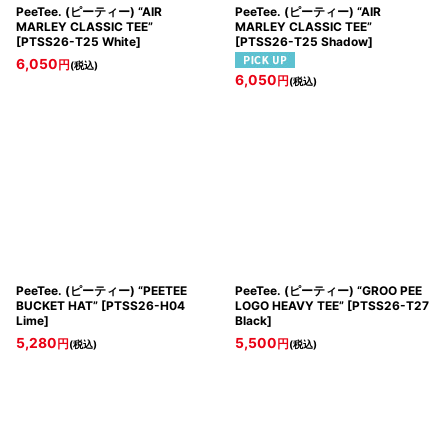
PeeTee. (ピーティー) “AIR
PeeTee. (ピーティー) “AIR
MARLEY CLASSIC TEE”
MARLEY CLASSIC TEE”
[
PTSS26-T25 White
]
[
PTSS26-T25 Shadow
]
6,050
円
(税込)
6,050
円
(税込)
PeeTee. (ピーティー) “PEETEE
PeeTee. (ピーティー) “GROO PEE
BUCKET HAT”
[
PTSS26-H04
LOGO HEAVY TEE”
[
PTSS26-T27
Lime
]
Black
]
5,280
5,500
円
円
(税込)
(税込)