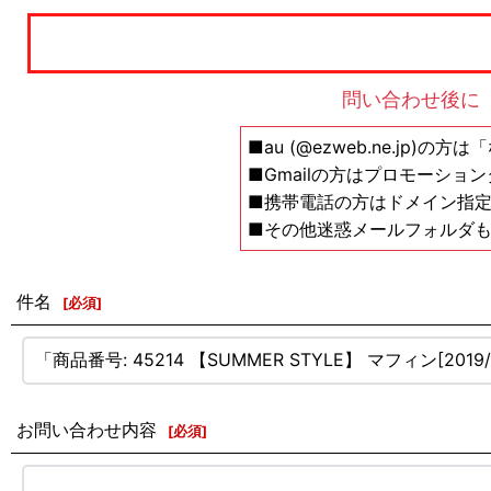
問い合わせ後に
■au (@ezweb.ne.jp)
■Gmailの方はプロモーショ
■携帯電話の方はドメイン指定の解除設
■その他迷惑メールフォルダ
件名
[
必須
]
お問い合わせ内容
[
必須
]