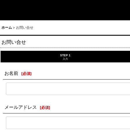
ホーム
>
お問い合せ
お問い合せ
STEP 1
入力
お名前
[
必須
]
メールアドレス
[
必須
]