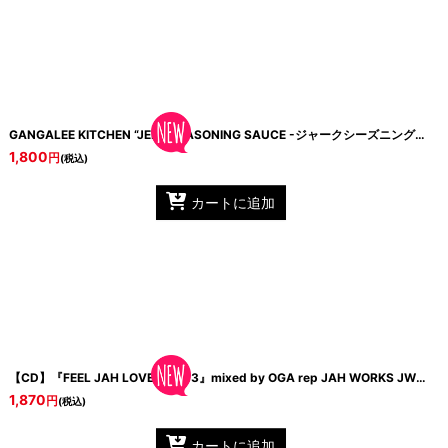
GANGALEE KITCHEN “JERK SEASONING SAUCE -ジャークシーズニングソース-”
1,800
円
(税込)
カートに追加
【CD】『FEEL JAH LOVE VOL.13』mixed by OGA rep JAH WORKS
JWM45-046
1,870
円
(税込)
カートに追加