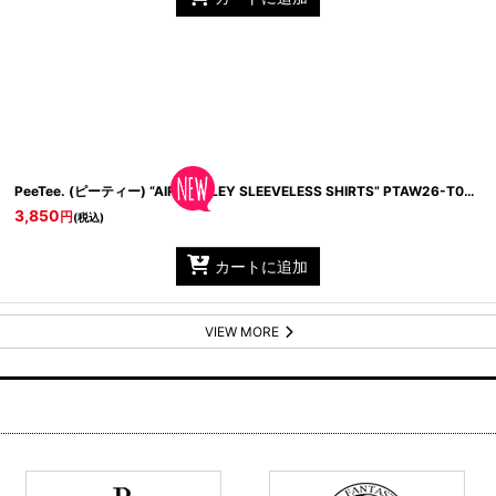
SAW26-S05 Vintage Natural/ Light Olive
PeeTee. (ピーティー) “AIR MARLEY SLEEVELESS SHIRTS”
PTAW26-T08 Black
3,850
円
(税込)
カートに追加
VIEW MORE