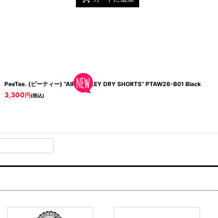
PeeTee. (ピーティー) “AIR MARLEY DRY SHORTS”
PTAW26-B01 Black
3,300
円
(税込)