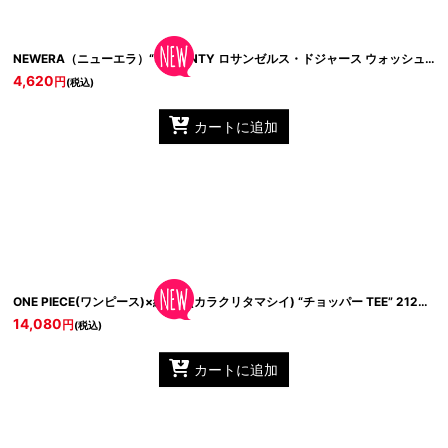
14393712 Blue
NEWERA（ニューエラ）“9TWENTY ロサンゼルス・ドジャース ウォッシュドコットン ピンク × ホワイト”
4,620
円
(税込)
カートに追加
ONE PIECE(ワンピース)×絡繰魂(カラクリタマシイ) “チョッパー TEE”
KSAW26-S06 Green
212021 White
14,080
円
(税込)
カートに追加