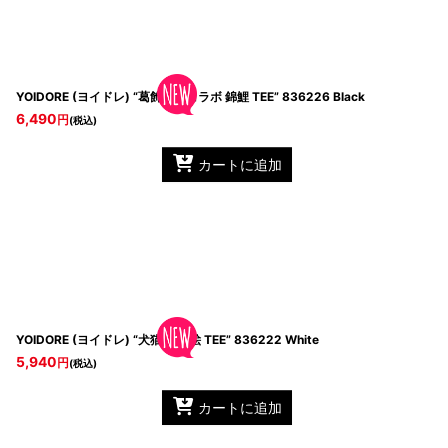
YOIDORE (ヨイドレ) “葛飾北斎コラボ 錦鯉 TEE”
836226 Black
6,490
円
(税込)
カートに追加
YOIDORE (ヨイドレ) “犬猫 浮世絵 TEE”
836222 White
5,940
円
(税込)
カートに追加