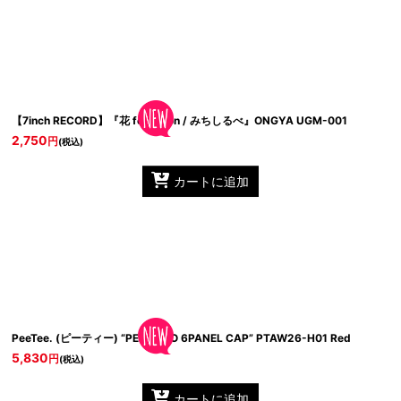
【7inch RECORD】『花 feat Dion / みちしるべ』ONGYA
UGM-001
2,750
円
(税込)
カートに追加
PeeTee. (ピーティー) “PEE LOGO 6PANEL CAP”
PTAW26-H01 Red
5,830
円
(税込)
カートに追加