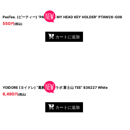
PeeTee. (ピーティー) “PARTY IN MY HEAD KEY HOLDER”
14525132 Pink
PTAW26-G06
550
円
(税込)
カートに追加
YOIDORE (ヨイドレ) “葛飾北斎コラボ 富士山 TEE”
836227 White
6,490
円
(税込)
カートに追加