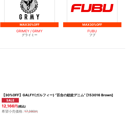
MAX30%OFF
MAX30%OFF
GRIMEY / GRMY
FUBU
グライミー
フブ
【30%OFF】GALFY(ガルフィー) “百合の紋紋デニム”
[
153016 Brown
]
12,166
円
(税込)
希望小売価格
:
17,380
円