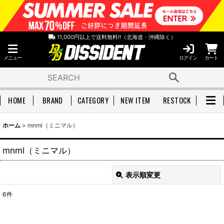
11,000円以上で送料無料!!（北海道・沖縄除く）
メニュー
ログイン
カート
HOME
BRAND
CATEGORY
NEW ITEM
RESTOCK
ホーム
>
mnml（ミニマル）
mnml（ミニマル）
表示順変更
閉じる
6
件
表示数
: