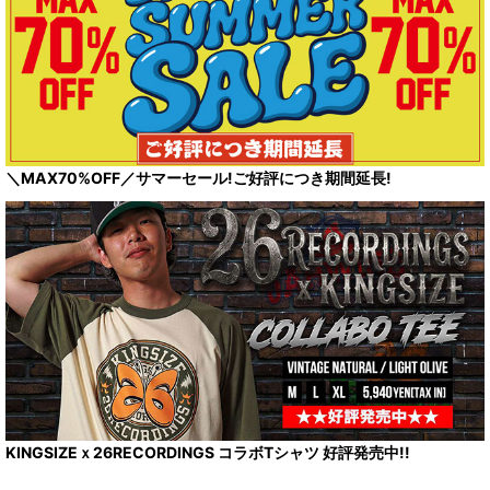
＼MAX70%OFF／サマーセール!ご好評につき期間延長!
KINGSIZEｘ26RECORDINGS コラボTシャツ 好評発売中!!