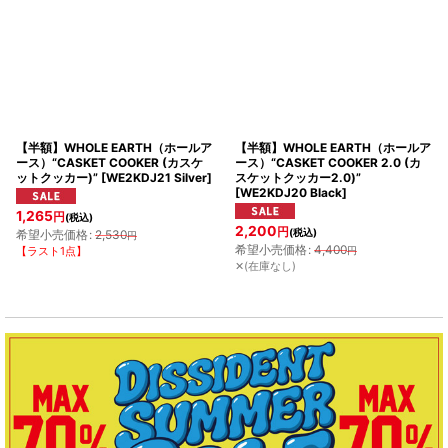
並び順
:
絞り込む
【半額】WHOLE EARTH（ホールア
【半額】WHOLE EARTH（ホールア
ース）“CASKET COOKER (カスケ
ース）“CASKET COOKER 2.0 (カ
ットクッカー)”
[
WE2KDJ21 Silver
]
スケットクッカー2.0)”
[
WE2KDJ20 Black
]
1,265
円
(税込)
2,200
円
(税込)
希望小売価格
:
2,530
円
希望小売価格
:
4,400
【ラスト1点】
円
✕(在庫なし)