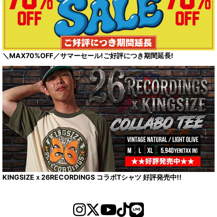
＼MAX70%OFF／サマーセール!ご好評につき期間延長!
KINGSIZEｘ26RECORDINGS コラボTシャツ 好評発売中!!