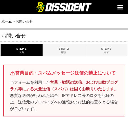
ホーム
>
お問い合せ
お問い合せ
STEP 1
STEP 2
STEP 3
入力
確認
完了
営業目的・スパムメッセージ送信の禁止について
当フォームを利用した
営業・勧誘の送信、および自動プログ
ラム等による大量送信（スパム）は固くお断りいたします。
悪質な送信が行われた場合、IPアドレス等のログを記録の
上、送信元のプロバイダへの通報および法的措置をとる場合
がございます。