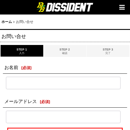
ホーム
>
お問い合せ
お問い合せ
STEP 1
STEP 2
STEP 3
入力
確認
完了
お名前
[
必須
]
メールアドレス
[
必須
]