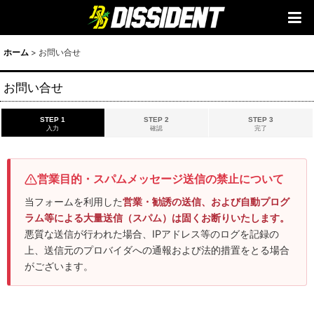
ホーム
>
お問い合せ
お問い合せ
STEP 1
STEP 2
STEP 3
入力
確認
完了
営業目的・スパムメッセージ送信の禁止について
当フォームを利用した
営業・勧誘の送信、および自動プログ
ラム等による大量送信（スパム）は固くお断りいたします。
悪質な送信が行われた場合、IPアドレス等のログを記録の
上、送信元のプロバイダへの通報および法的措置をとる場合
がございます。