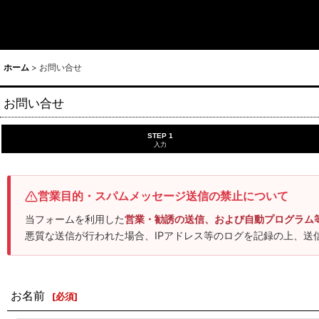
ホーム
>
お問い合せ
お問い合せ
STEP 1
入力
営業目的・スパムメッセージ送信の禁止について
当フォームを利用した
営業・勧誘の送信、および自動プログラム
悪質な送信が行われた場合、IPアドレス等のログを記録の上、送
お名前
[
必須
]