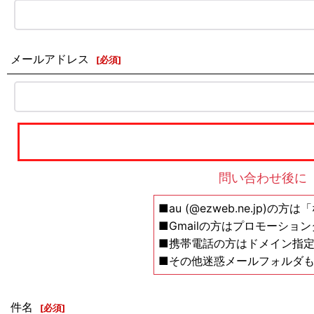
メールアドレス
[
必須
]
問い合わせ後に
■au (@ezweb.ne.jp)
■Gmailの方はプロモーショ
■携帯電話の方はドメイン指定の解除設
■その他迷惑メールフォルダ
件名
[
必須
]