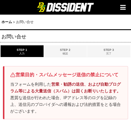
ホーム
>
お問い合せ
お問い合せ
STEP 1
STEP 2
STEP 3
入力
確認
完了
営業目的・スパムメッセージ送信の禁止について
当フォームを利用した
営業・勧誘の送信、および自動プログ
ラム等による大量送信（スパム）は固くお断りいたします。
悪質な送信が行われた場合、IPアドレス等のログを記録の
上、送信元のプロバイダへの通報および法的措置をとる場合
がございます。