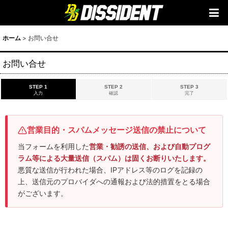
ホーム
>
お問い合せ
お問い合せ
STEP 1
STEP 2
STEP 3
入力
確認
完了
営業目的・スパムメッセージ送信の禁止について
当フォームを利用した
営業・勧誘の送信、および自動プログ
ラム等による大量送信（スパム）は固くお断りいたします。
悪質な送信が行われた場合、IPアドレス等のログを記録の
上、送信元のプロバイダへの通報および法的措置をとる場合
がございます。