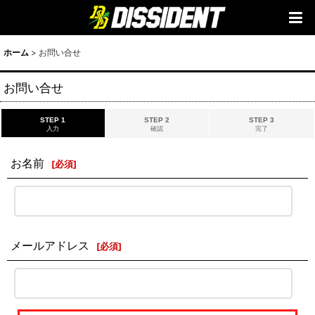
ホーム
>
お問い合せ
お問い合せ
STEP 1
STEP 2
STEP 3
入力
確認
完了
お名前
[
必須
]
メールアドレス
[
必須
]