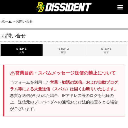
ホーム
>
お問い合せ
お問い合せ
STEP 1
STEP 2
STEP 3
入力
確認
完了
営業目的・スパムメッセージ送信の禁止について
当フォームを利用した
営業・勧誘の送信、および自動プログ
ラム等による大量送信（スパム）は固くお断りいたします。
悪質な送信が行われた場合、IPアドレス等のログを記録の
上、送信元のプロバイダへの通報および法的措置をとる場合
がございます。