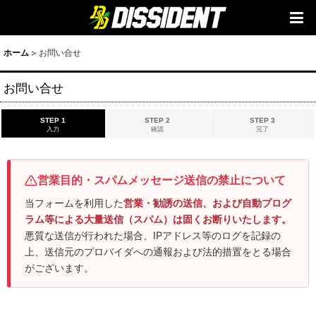
ホーム
>
お問い合せ
お問い合せ
STEP 1
STEP 2
STEP 3
入力
確認
完了
営業目的・スパムメッセージ送信の禁止について
当フォームを利用した
営業・勧誘の送信、および自動プログ
ラム等による大量送信（スパム）は固くお断りいたします。
悪質な送信が行われた場合、IPアドレス等のログを記録の
上、送信元のプロバイダへの通報および法的措置をとる場合
がございます。