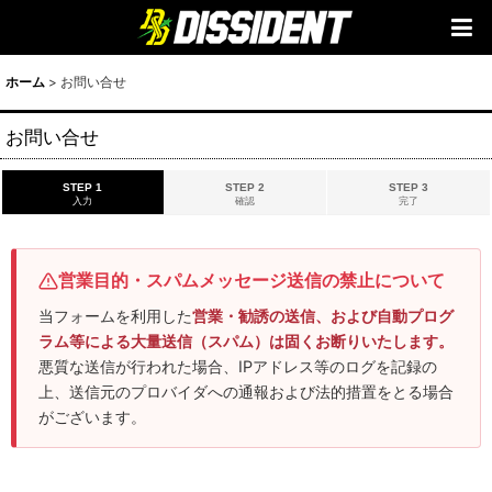
ホーム
>
お問い合せ
お問い合せ
STEP 1
STEP 2
STEP 3
入力
確認
完了
営業目的・スパムメッセージ送信の禁止について
当フォームを利用した
営業・勧誘の送信、および自動プログ
ラム等による大量送信（スパム）は固くお断りいたします。
悪質な送信が行われた場合、IPアドレス等のログを記録の
上、送信元のプロバイダへの通報および法的措置をとる場合
がございます。