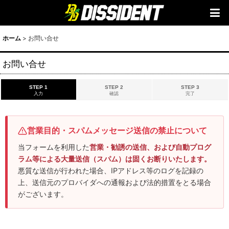
ホーム
>
お問い合せ
お問い合せ
STEP 1
STEP 2
STEP 3
入力
確認
完了
営業目的・スパムメッセージ送信の禁止について
当フォームを利用した
営業・勧誘の送信、および自動プログ
ラム等による大量送信（スパム）は固くお断りいたします。
悪質な送信が行われた場合、IPアドレス等のログを記録の
上、送信元のプロバイダへの通報および法的措置をとる場合
がございます。