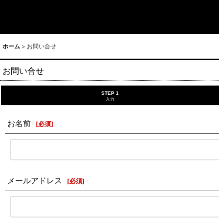
ホーム
>
お問い合せ
お問い合せ
STEP 1
入力
お名前
[
必須
]
メールアドレス
[
必須
]