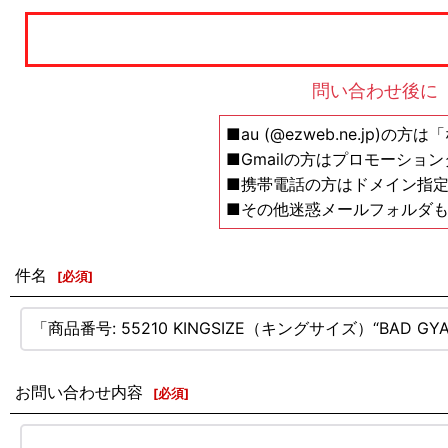
問い合わせ後に
■au (@ezweb.ne.jp)
■Gmailの方はプロモーショ
■携帯電話の方はドメイン指定の解除設
■その他迷惑メールフォルダ
件名
[
必須
]
お問い合わせ内容
[
必須
]