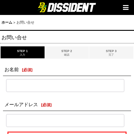
ホーム
>
お問い合せ
お問い合せ
STEP 1
STEP 2
STEP 3
入力
確認
完了
お名前
[
必須
]
メールアドレス
[
必須
]