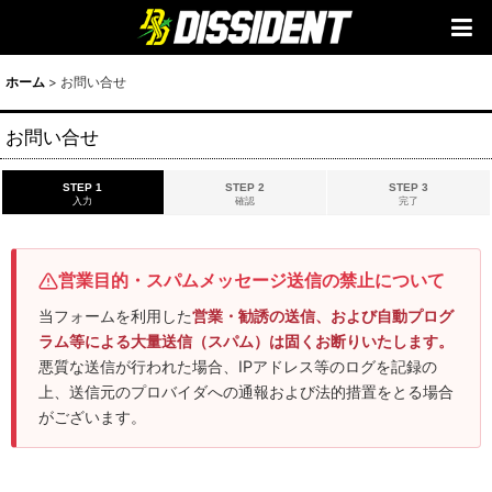
ホーム
>
お問い合せ
お問い合せ
STEP 1
STEP 2
STEP 3
入力
確認
完了
営業目的・スパムメッセージ送信の禁止について
当フォームを利用した
営業・勧誘の送信、および自動プログ
ラム等による大量送信（スパム）は固くお断りいたします。
悪質な送信が行われた場合、IPアドレス等のログを記録の
上、送信元のプロバイダへの通報および法的措置をとる場合
がございます。