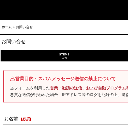
ホーム
>
お問い合せ
お問い合せ
STEP 1
入力
営業目的・スパムメッセージ送信の禁止について
当フォームを利用した
営業・勧誘の送信、および自動プログラム
悪質な送信が行われた場合、IPアドレス等のログを記録の上、送
お名前
[
必須
]