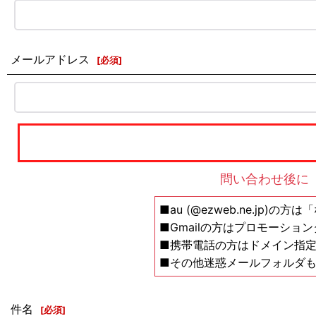
メールアドレス
[
必須
]
問い合わせ後に
■au (@ezweb.ne.jp)
■Gmailの方はプロモーショ
■携帯電話の方はドメイン指定の解除設
■その他迷惑メールフォルダ
件名
[
必須
]