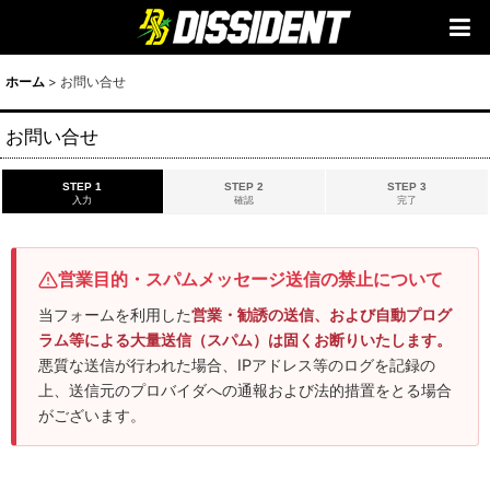
ホーム
>
お問い合せ
お問い合せ
STEP 1
STEP 2
STEP 3
入力
確認
完了
営業目的・スパムメッセージ送信の禁止について
当フォームを利用した
営業・勧誘の送信、および自動プログ
ラム等による大量送信（スパム）は固くお断りいたします。
悪質な送信が行われた場合、IPアドレス等のログを記録の
上、送信元のプロバイダへの通報および法的措置をとる場合
がございます。