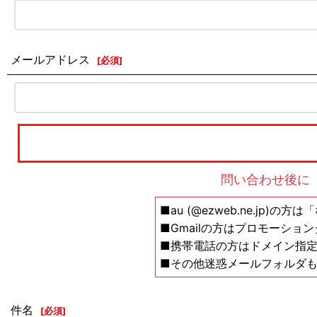
メールアドレス
[
必須
]
問い合わせ後に
■au (@ezweb.ne.jp)
■Gmailの方はプロモーショ
■携帯電話の方はドメイン指定の解除設
■その他迷惑メールフォルダ
件名
[
必須
]