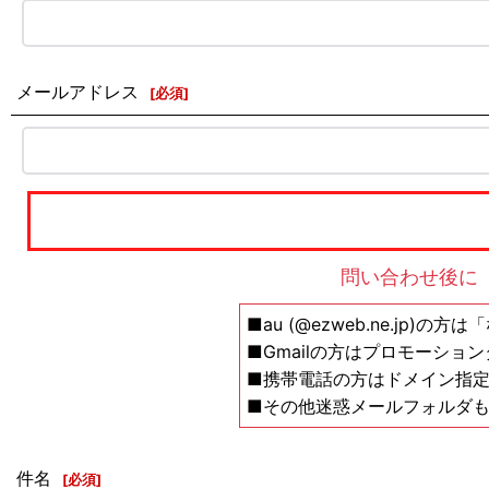
メールアドレス
[
必須
]
問い合わせ後に
■au (@ezweb.ne.jp)
■Gmailの方はプロモーショ
■携帯電話の方はドメイン指定の解除設
■その他迷惑メールフォルダ
件名
[
必須
]