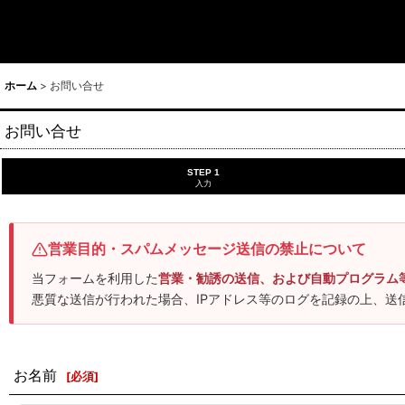
ホーム
>
お問い合せ
お問い合せ
STEP 1
入力
営業目的・スパムメッセージ送信の禁止について
当フォームを利用した
営業・勧誘の送信、および自動プログラム
悪質な送信が行われた場合、IPアドレス等のログを記録の上、送
お名前
[
必須
]