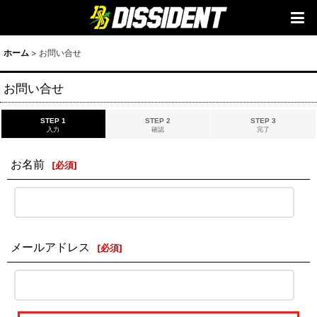
ホーム
>
お問い合せ
お問い合せ
STEP 1
STEP 2
STEP 3
入力
確認
完了
お名前
[
必須
]
メールアドレス
[
必須
]