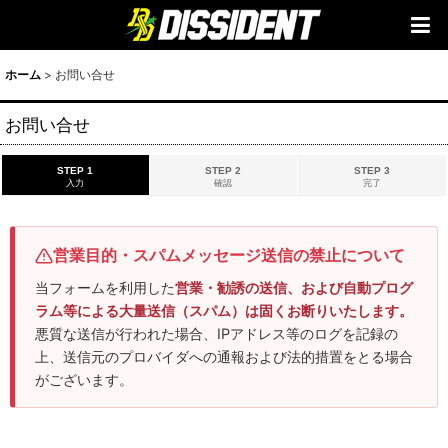
ホーム
>
お問い合せ
お問い合せ
STEP 1
STEP 2
STEP 3
入力
確認
完了
営業目的・スパムメッセージ送信の禁止について
当フォームを利用した
営業・勧誘の送信、および自動プログ
ラム等による大量送信（スパム）は固くお断りいたします。
悪質な送信が行われた場合、IPアドレス等のログを記録の
上、送信元のプロバイダへの通報および法的措置をとる場合
がございます。