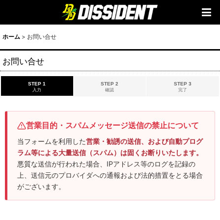
ホーム
>
お問い合せ
お問い合せ
STEP 1
STEP 2
STEP 3
入力
確認
完了
営業目的・スパムメッセージ送信の禁止について
当フォームを利用した
営業・勧誘の送信、および自動プログ
ラム等による大量送信（スパム）は固くお断りいたします。
悪質な送信が行われた場合、IPアドレス等のログを記録の
上、送信元のプロバイダへの通報および法的措置をとる場合
がございます。