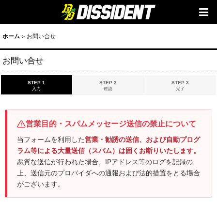
ホーム
>
お問い合せ
お問い合せ
STEP 1
STEP 2
STEP 3
入力
確認
完了
営業目的・スパムメッセージ送信の禁止について
当フォームを利用した
営業・勧誘の送信、および自動プログ
ラム等による大量送信（スパム）は固くお断りいたします。
悪質な送信が行われた場合、IPアドレス等のログを記録の
上、送信元のプロバイダへの通報および法的措置をとる場合
がございます。