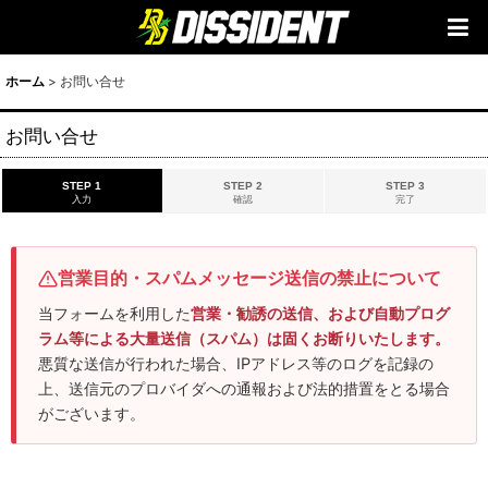
ホーム
>
お問い合せ
お問い合せ
STEP 1
STEP 2
STEP 3
入力
確認
完了
営業目的・スパムメッセージ送信の禁止について
当フォームを利用した
営業・勧誘の送信、および自動プログ
ラム等による大量送信（スパム）は固くお断りいたします。
悪質な送信が行われた場合、IPアドレス等のログを記録の
上、送信元のプロバイダへの通報および法的措置をとる場合
がございます。