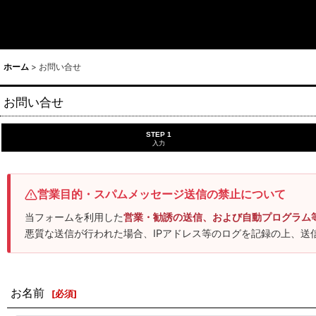
ホーム
>
お問い合せ
お問い合せ
STEP 1
入力
営業目的・スパムメッセージ送信の禁止について
当フォームを利用した
営業・勧誘の送信、および自動プログラム
悪質な送信が行われた場合、IPアドレス等のログを記録の上、送
お名前
[
必須
]