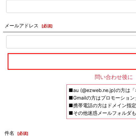
メールアドレス
[
必須
]
問い合わせ後に
■au (@ezweb.ne.jp)
■Gmailの方はプロモーショ
■携帯電話の方はドメイン指定の解除設
■その他迷惑メールフォルダ
件名
[
必須
]