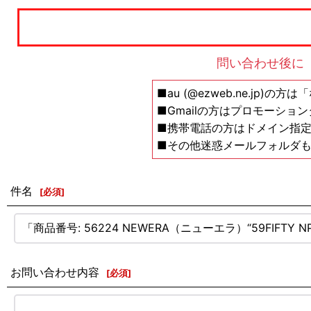
問い合わせ後に
■au (@ezweb.ne.jp)
■Gmailの方はプロモーショ
■携帯電話の方はドメイン指定の解除設
■その他迷惑メールフォルダ
件名
[
必須
]
お問い合わせ内容
[
必須
]