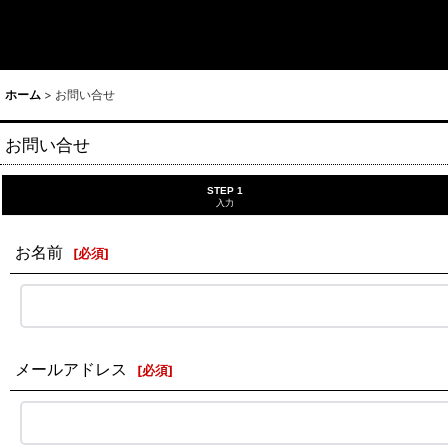
ホーム
>
お問い合せ
お問い合せ
STEP 1
入力
お名前
[
必須
]
メールアドレス
[
必須
]