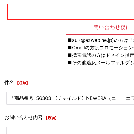
問い合わせ後に
■au (@ezweb.ne.jp)
■Gmailの方はプロモーショ
■携帯電話の方はドメイン指定の解除設
■その他迷惑メールフォルダ
件名
[
必須
]
お問い合わせ内容
[
必須
]