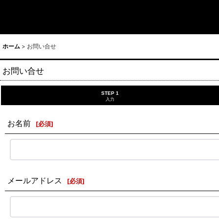
ホーム
>
お問い合せ
お問い合せ
STEP 1
入力
お名前
[
必須
]
メールアドレス
[
必須
]