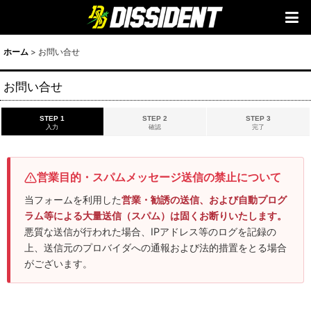
ホーム
>
お問い合せ
お問い合せ
STEP 1
STEP 2
STEP 3
入力
確認
完了
営業目的・スパムメッセージ送信の禁止について
当フォームを利用した
営業・勧誘の送信、および自動プログ
ラム等による大量送信（スパム）は固くお断りいたします。
悪質な送信が行われた場合、IPアドレス等のログを記録の
上、送信元のプロバイダへの通報および法的措置をとる場合
がございます。