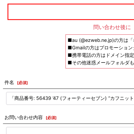
問い合わせ後に
■au (@ezweb.ne.jp)
■Gmailの方はプロモーショ
■携帯電話の方はドメイン指定の解除設
■その他迷惑メールフォルダ
件名
[
必須
]
お問い合わせ内容
[
必須
]