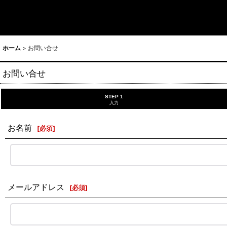
ホーム
>
お問い合せ
お問い合せ
STEP 1
入力
お名前
[
必須
]
メールアドレス
[
必須
]