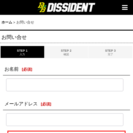
ホーム
>
お問い合せ
お問い合せ
STEP 1
STEP 2
STEP 3
入力
確認
完了
お名前
[
必須
]
メールアドレス
[
必須
]