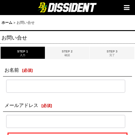
ホーム
>
お問い合せ
お問い合せ
STEP 1
STEP 2
STEP 3
入力
確認
完了
お名前
[
必須
]
メールアドレス
[
必須
]