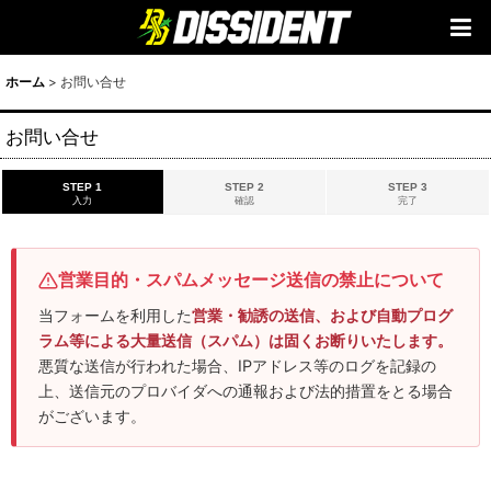
ホーム
>
お問い合せ
お問い合せ
STEP 1
STEP 2
STEP 3
入力
確認
完了
営業目的・スパムメッセージ送信の禁止について
当フォームを利用した
営業・勧誘の送信、および自動プログ
ラム等による大量送信（スパム）は固くお断りいたします。
悪質な送信が行われた場合、IPアドレス等のログを記録の
上、送信元のプロバイダへの通報および法的措置をとる場合
がございます。