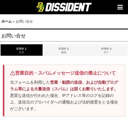
ホーム
>
お問い合せ
お問い合せ
STEP 1
STEP 2
STEP 3
入力
確認
完了
営業目的・スパムメッセージ送信の禁止について
当フォームを利用した
営業・勧誘の送信、および自動プログ
ラム等による大量送信（スパム）は固くお断りいたします。
悪質な送信が行われた場合、IPアドレス等のログを記録の
上、送信元のプロバイダへの通報および法的措置をとる場合
がございます。