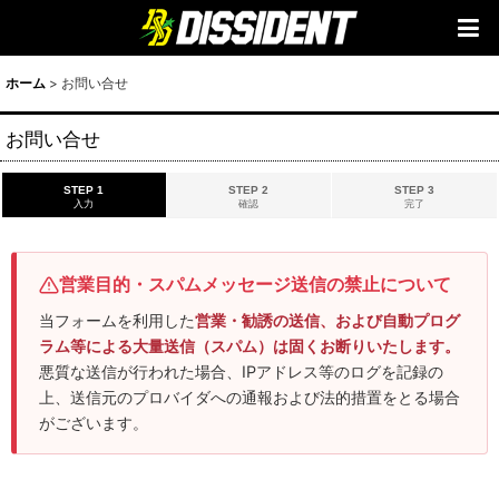
ホーム
>
お問い合せ
お問い合せ
STEP 1
STEP 2
STEP 3
入力
確認
完了
営業目的・スパムメッセージ送信の禁止について
当フォームを利用した
営業・勧誘の送信、および自動プログ
ラム等による大量送信（スパム）は固くお断りいたします。
悪質な送信が行われた場合、IPアドレス等のログを記録の
上、送信元のプロバイダへの通報および法的措置をとる場合
がございます。