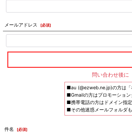
メールアドレス
[
必須
]
問い合わせ後に
■au (@ezweb.ne.jp)
■Gmailの方はプロモーショ
■携帯電話の方はドメイン指定の解除設
■その他迷惑メールフォルダ
件名
[
必須
]