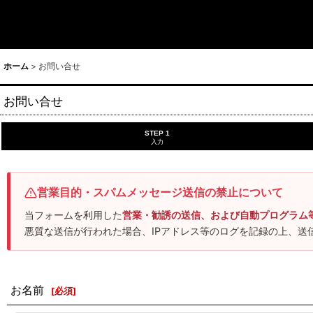
ホーム
>
お問い合せ
お問い合せ
STEP 1
入力
営業目的・スパムメッセージ送信の禁止について
当フォームを利用した
営業・勧誘の送信、および自動プログラム
悪質な送信が行われた場合、IPアドレス等のログを記録の上、送
お名前
[
必須
]