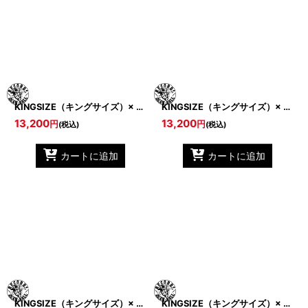
KINGSIZE（キングサイズ）× BEAN BALL RECORDS “BEANBALL/KS GAME SHIRTS”
KINGSIZE（キングサイズ）× BEAN BALL RECORDS “BEANBALL/KS GAME SHIRTS”
13,200
13,200
円
円
(税込)
(税込)
カートに追加
カートに追加
KINGSIZE（キングサイズ）× BEAN BALL RECORDS “BEANBALL/KS HOODY”
KINGSIZE（キングサイズ）× BEAN BALL RECORDS “BEANBALL/KS GAME SHIRTS”