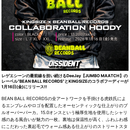
レゲエシーンの最前線を担い続けるDeeJay【JUMBO MAATCH】の
レーベル“BEAN BALL RECORDS”とKINGSIZEのコラボフーディーが
1月16日(金)にリリース!!
BEAN BALL RECORDSの全アートワークを手掛ける虎鉄氏によ
るエンブレムやロゴを配置したオーセンティックな仕上がりのプ
ルオーバーパーカ。15.0オンスという極厚生地を使用したシャリ
感のある風合いが魅力の一枚。裏地は保温性が高く、ふわふわ感
にこだわった裏起毛でウォーム感ある仕上がりのストリートスタ