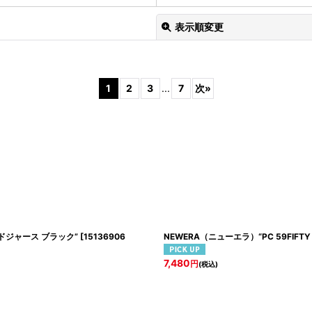
表示順変更
1
2
3
...
7
次
»
絞り込む
ルス・ドジャース ブラック”
[
15136906
NEWERA（ニューエラ）“PC 59FIFTY 
7,480
円
(税込)