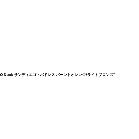
 BBQ Duck サンディエゴ・パドレス バーントオレンジ/ライトブロンズ”