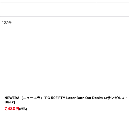
407
件
表示数
:
並び順
:
NEWERA（ニューエラ）“PC 59FIFTY Laser Burn Out Denim ロサンゼ
Black
]
7,480
円
(税込)