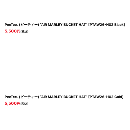
PeeTee. (ピーティー) “AIR MARLEY BUCKET HAT”
[
PTAW26-H02 Black
]
5,500
円
(税込)
PeeTee. (ピーティー) “AIR MARLEY BUCKET HAT”
[
PTAW26-H02 Gold
]
5,500
円
(税込)