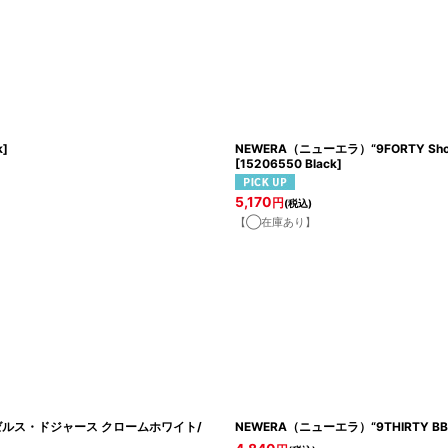
k
]
NEWERA（ニューエラ）“9FORTY Shoh
[
15206550 Black
]
5,170
円
(税込)
【◯在庫あり】
k ロサンゼルス・ドジャース クロームホワイト/
NEWERA（ニューエラ）“9THIRTY 