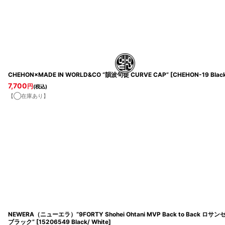
CHEHON×MADE IN WORLD&CO “韻波句徒 CURVE CAP”
[
CHEHON-19 Blac
7,700
円
(税込)
【◯在庫あり】
NEWERA（ニューエラ）“9FORTY Shohei Ohtani MVP Back to Bac
ブラック”
[
15206549 Black/ White
]