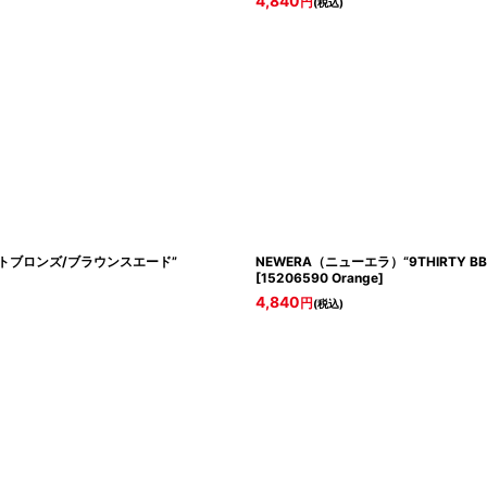
4,840
円
(税込)
ライトブロンズ/ブラウンスエード”
NEWERA（ニューエラ）“9THIRTY
[
15206590 Orange
]
4,840
円
(税込)