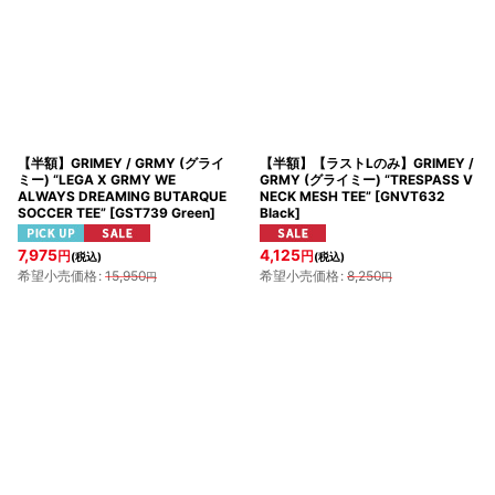
並び順
:
絞り込む
【半額】GRIMEY / GRMY (グライ
【半額】【ラストLのみ】GRIMEY /
ミー) “LEGA X GRMY WE
GRMY (グライミー) “TRESPASS V
ALWAYS DREAMING BUTARQUE
NECK MESH TEE”
[
GNVT632
SOCCER TEE”
[
GST739 Green
]
Black
]
7,975
4,125
円
円
(税込)
(税込)
希望小売価格
:
15,950
希望小売価格
:
8,250
円
円