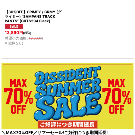
【30%OFF】GRIMEY / GRMY (グ
ライミー) “SAMPANS TRACK
PANTS”
[
GRTS294 Black
]
13,860
円
(税込)
希望小売価格
:
19,800
円
✕(在庫なし)
＼MAX70%OFF／サマーセール!ご好評につき期間延長!