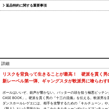
返品特約に関する重要事項
詳細
リスクを背負って生きることが最高！ 硬派を貫く男
新レーベル第一弾、ギャングスタが軟派男に喰らわすBEA
ボールはいいぞ、銃声が響かない。バッターの頭を狙う極悪ピッチング“BEAM 
CASE BOOK」。硬派を貫く男の『十三の流儀』を伝える。軟派男
ダンスホールレゲエには、相手を攻撃するための「キルチューン」や
《殺人》という意味だか、そこからキルチューンやバッドマンチュー