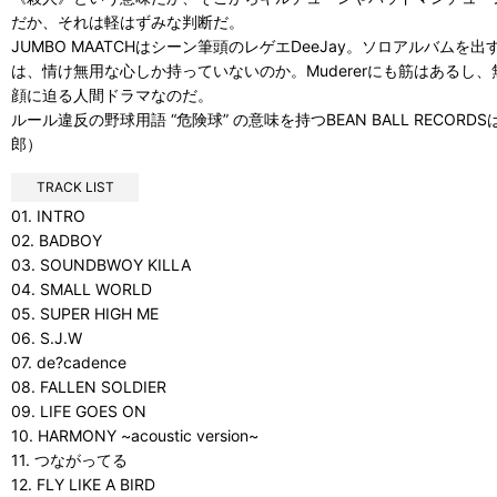
だか、それは軽はずみな判断だ。
JUMBO MAATCHはシーン筆頭のレゲエDeeJay。ソロアルバム
は、情け無用な心しか持っていないのか。Mudererにも筋はあるし、無常
顔に迫る人間ドラマなのだ。
ルール違反の野球用語 “危険球” の意味を持つBEAN BALL RE
郎）
TRACK LIST
01. INTRO
02. BADBOY
03. SOUNDBWOY KILLA
04. SMALL WORLD
05. SUPER HIGH ME
06. S.J.W
07. de?cadence
08. FALLEN SOLDIER
09. LIFE GOES ON
10. HARMONY ~acoustic version~
11. つながってる
12. FLY LIKE A BIRD