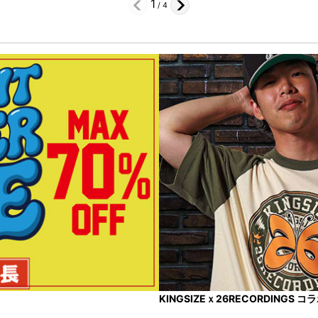
1
/
4
KINGSIZEｘ26RECORDINGS 