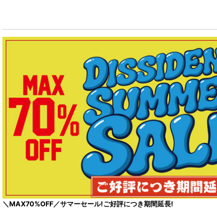
＼MAX70%OFF／サマーセール!ご好評につき期間延長!