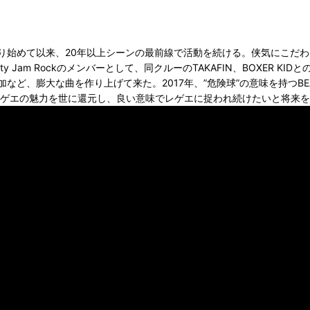
を握り始めて以来、20年以上シーンの最前線で活動を続ける。侠気にこだ
hty Jam Rockのメンバーとして、同クルーのTAKAFIN、BOXER 
、膨大な曲を作り上げて来た。2017年、”危険球”の意味を持つBEAN
教わったレゲエの魅力を世に還元し、良い意味でレゲエに捉われ続けたいと将来