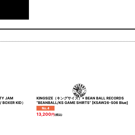
TY JAM
KINGSIZE（キングサイズ）× BEAN BALL RECORDS
/ BOXER KID）
“BEANBALL/KS GAME SHIRTS”
[
KSAW26-S06 Blue
]
13,200
円
(税込)