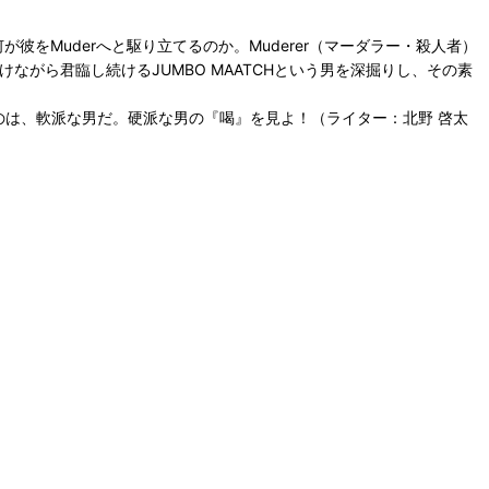
が彼をMuderへと駆り立てるのか。Muderer（マーダラー・殺人者）
つけながら君臨し続けるJUMBO MAATCHという男を深掘りし、その素
Hが狙うのは、軟派な男だ。硬派な男の『喝』を見よ！（ライター：北野 啓太