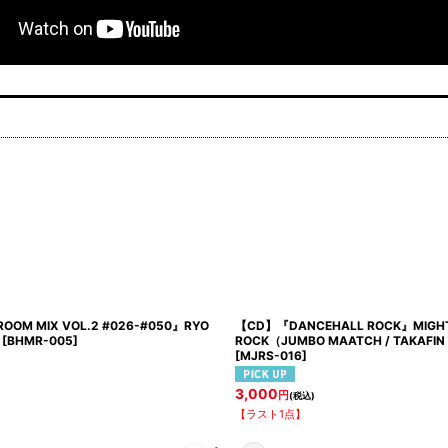
OOM MIX VOL.2 #026-#050』RYO
【CD】『DANCEHALL ROCK』MIGH
[
BHMR-005
]
ROCK（JUMBO MAATCH / TAKAFIN 
[
MJRS-016
]
3,000
円
(税込)
【ラスト1点】