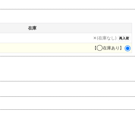
在庫
✕(在庫なし)
再入荷
【◯在庫あり】