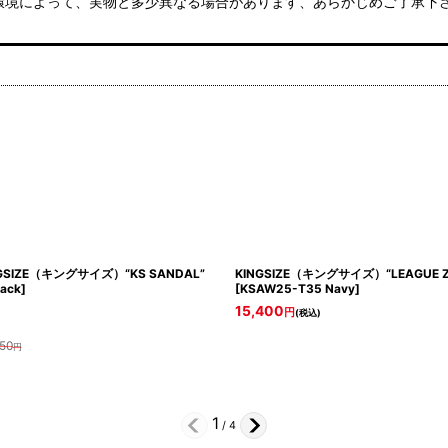
環境によって、実物と多少異なる場合があります、あらかじめご了承下
GSIZE（キングサイズ）“KS SANDAL”
KINGSIZE（キングサイズ）“LEAGUE ZI
ack
]
[
KSAW25-T35 Navy
]
15,400
円
(税込)
50
円
1
/
4