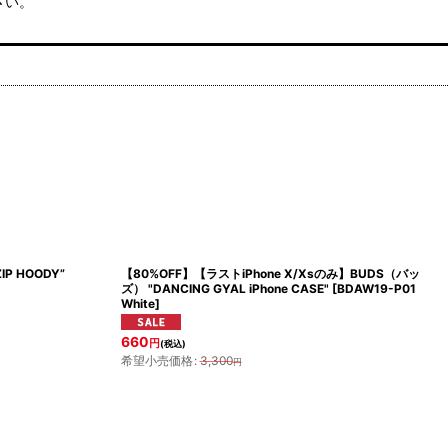
さい。
P HOODY”
【80%OFF】【ラストiPhone X/Xsのみ】BUDS（バッ
ズ） "DANCING GYAL iPhone CASE"
[
BDAW19-P01
White
]
660
円
(税込)
希望小売価格
:
3,300
円