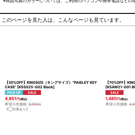
※商品写真のカラーについては、ご利用のパソコンや携帯電話などの
このページを見た人は、こんなページも見ています。
【30%OFF】KINGSIZE（キングサイズ）“PAISLEY KEY
【70%OFF】KIN
CASE”
[
KSSS25-G02 Black
]
[
KSAW21-G01 Bl
4,851
1,485
円
円
(税込)
(税込)
希望小売価格
:
6,930
希望小売価格
:
4,9
円
【◯在庫あり】