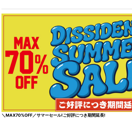
＼MAX70%OFF／サマーセール!ご好評につき期間延長!