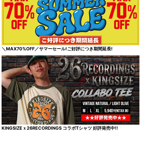
＼MAX70%OFF／サマーセール!ご好評につき期間延長!
KINGSIZEｘ26RECORDINGS コラボTシャツ 好評発売中!!