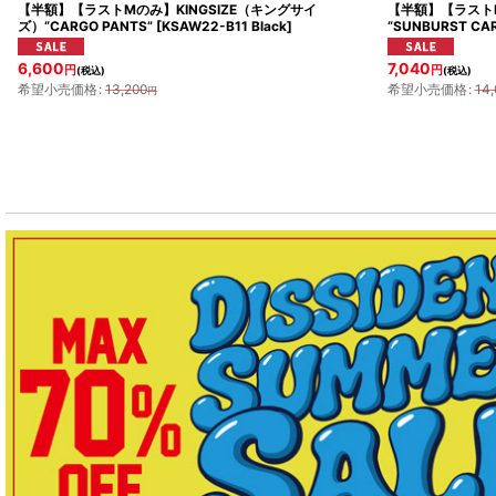
【半額】【ラストMのみ】KINGSIZE（キングサイ
【半額】【ラストL
ズ）“CARGO PANTS”
[
KSAW22-B11 Black
]
“SUNBURST CA
6,600
7,040
円
円
(税込)
(税込)
希望小売価格
:
13,200
希望小売価格
:
14,
円