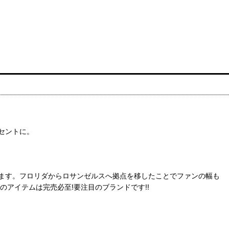
セントに。
ます。フロリダからロサンゼルスへ拠点を移したことでファンの幅も
のアイテムは完売必至!要注目のブランドです!!