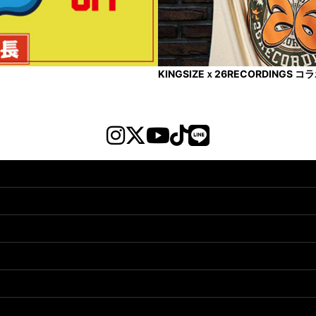
KINGSIZEｘ26RECORDINGS 