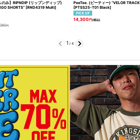
のみ】RIPNDIP (リップンディップ)
PeeTee. (ピーティー) “VELOR TRACK
RGO SHORTS”
[
RND4319 Multi
]
[
PTSS25-T01 Black
]
14,300
円
(税込)
080
円
1
/
4