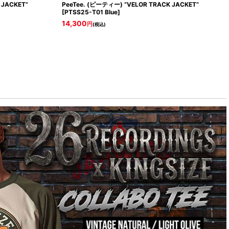
 JACKET”
PeeTee. (ピーティー) “VELOR TRACK JACKET”
[
PTSS25-T01 Blue
]
14,300
円
(税込)