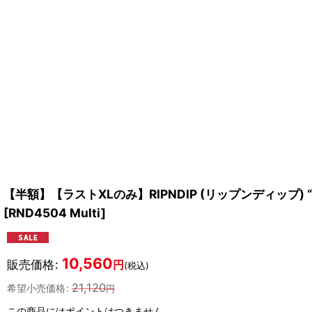
【半額】【ラストXLのみ】RIPNDIP (リップンディップ) “KOE
[
RND4504 Multi
]
10,560
販売価格
:
円
(税込)
21,120
希望小売価格
:
円
この商品にはポイントはつきません。