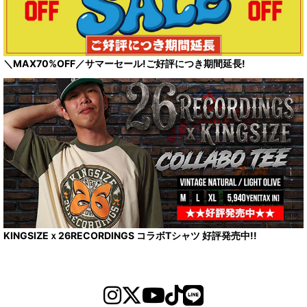
＼MAX70%OFF／サマーセール!ご好評につき期間延長!
KINGSIZEｘ26RECORDINGS コラボTシャツ 好評発売中!!