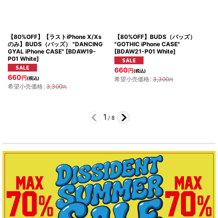
【80%OFF】【ラストiPhone X/Xs
【80%OFF】BUDS（バッズ）
のみ】BUDS（バッズ） "DANCING
"GOTHIC iPhone CASE"
GYAL iPhone CASE"
[
BDAW19-
[
BDAW21-P01 White
]
P01 White
]
660
円
(税込)
660
円
(税込)
希望小売価格
:
3,300
円
希望小売価格
:
3,300
円
1
/
8