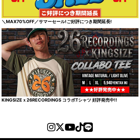
＼MAX70%OFF／サマーセール!ご好評につき期間延長!
KINGSIZEｘ26RECORDINGS コラボTシャツ 好評発売中!!