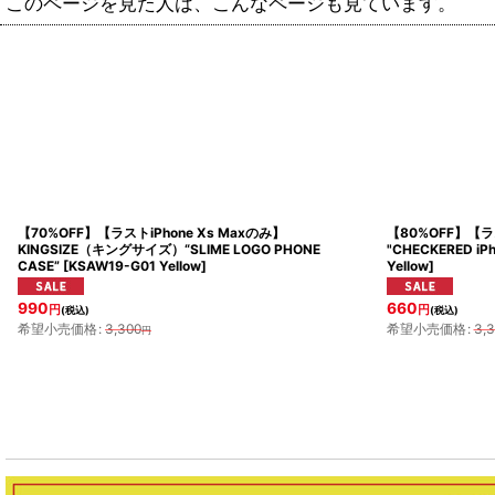
このページを見た人は、こんなページも見ています。
【70%OFF】【ラストiPhone Xs Maxのみ】
【80%OFF】【ラ
KINGSIZE（キングサイズ）“SLIME LOGO PHONE
"CHECKERED iPh
CASE”
[
KSAW19-G01 Yellow
]
Yellow
]
990
660
円
円
(税込)
(税込)
希望小売価格
:
3,300
希望小売価格
:
3,
円