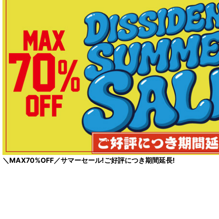
＼MAX70%OFF／サマーセール!ご好評につき期間延長!